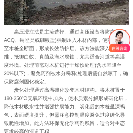
高压浸注法是主流选择。通过高压设备将防腐剂(如
ACQ、铜唑类或硼酸盐)强制压入木材内部，使药剂渗透
至木桩全断面，形成长效防护层。该方法能深入木材纤
维，抵御白蚁、真菌及海水腐蚀，尤其适合河道等高湿
度环境。处理前需对木桩进行干燥预处理(含水率降至
20%以下)，避免药剂被水分稀释;处理后需自然晾干，确
保防腐剂固化稳定。
炭化处理通过高温碳化改变木材结构。将木桩置于
180-250℃无氧环境中加热，使木质素分解形成碳化层，
降低木材吸水性并增强抗腐能力。炭化后的木桩呈深褐
色，表面硬度提升，但需注意控制温度避免过度碳化导
致脆性增加。此方法环保无化学药剂残留，适合对生态
要求较高的河道工程。