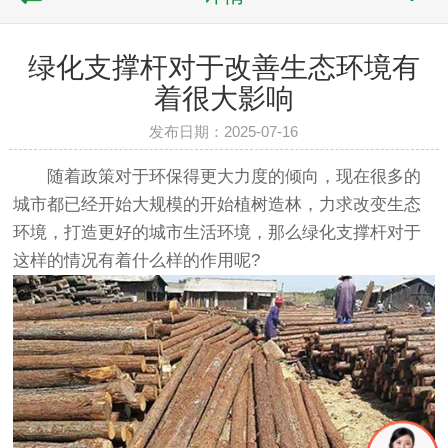
绿化支撑杆对于改善生态环境有
着很大影响
发布日期：2025-07-16
随着政策对于环保得更大力度的倾向，现在很多的
城市都已经开始大规模的开始植树造林，力求改变生态
环境，打造更好的城市生活环境，那么绿化支撑杆对于
这样的情况有着什么样的作用呢?