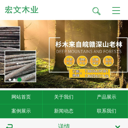
网站首页
关于我们
产品展示
案例展示
新闻动态
联系我们
详情